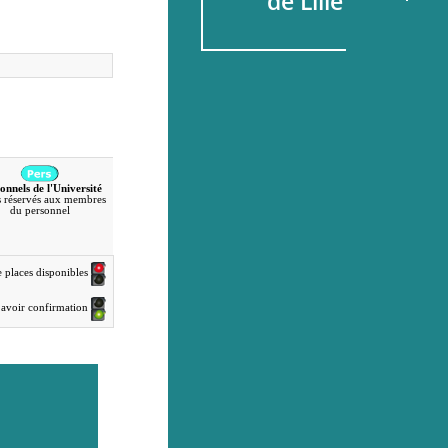
de Lille
onnels de l'Université
 réservés aux membres
du personnel
e places disponibles
en avoir confirmation