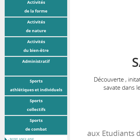
Activités
de la forme
Activités
de nature
Activités
du bien-être
S
Administratif
Découverte , inita
Sports
savate dans l
athlétiques et individuels
Sports
collectifs
Sports
de combat
aux Etudiants de
- BOXE ANGLAISE