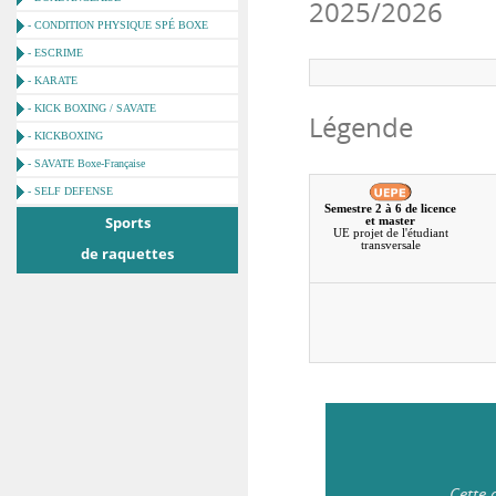
2025/2026
- CONDITION PHYSIQUE SPÉ BOXE
- ESCRIME
- KARATE
- KICK BOXING / SAVATE
Légende
- KICKBOXING
- SAVATE Boxe-Française
- SELF DEFENSE
Semestre 2 à 6 de licence
Sports
et master
UE projet de l'étudiant
transversale
de raquettes
Cette 