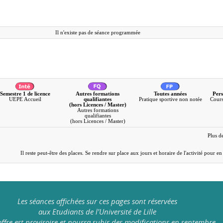
Il n'existe pas de séance programmée
Semestre 1 de licence
Autres formations
Toutes années
Pers
UEPE Accueil
qualifiantes
Pratique sportive non notée
Cours
(hors Licences / Master)
Autres formations
qualifiantes
(hors Licences / Master)
Plus d
Il reste peut-être des places. Se rendre sur place aux jours et horaire de l'activité pour 
Les séances affichées sur ces pages sont réservées
aux Etudiants de l'Université de Lille
offre est provisoire et pourra subir des modifications en septembre