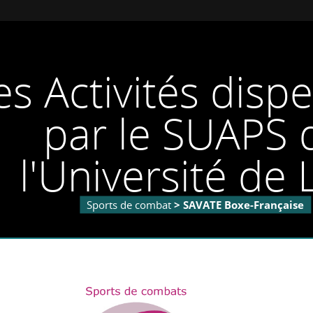
Aller
Aller
Aller
au
au
à
contenu
menu
la
recherche
es Activités disp
par le SUAPS 
l'Université de L
Sports de combat
> SAVATE Boxe-Française