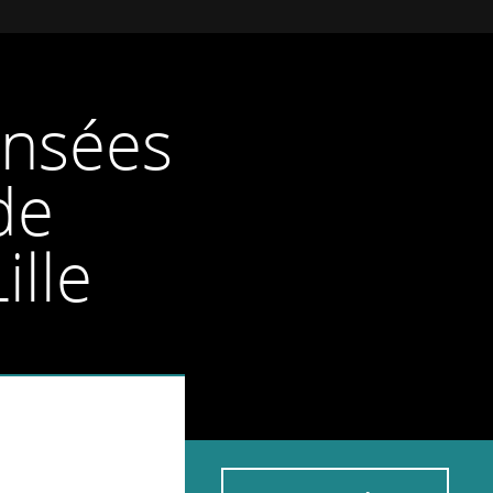
ensées
de
ille