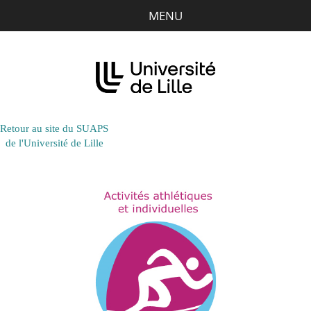
Aller
Aller
Aller
MENU
au
au
à
contenu
menu
la
recherche
Retour au site du SUAPS
de l'Université de Lille