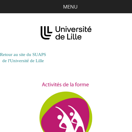
Aller
Aller
Aller
MENU
au
au
à
contenu
menu
la
recherche
Retour au site du SUAPS
de l'Université de Lille